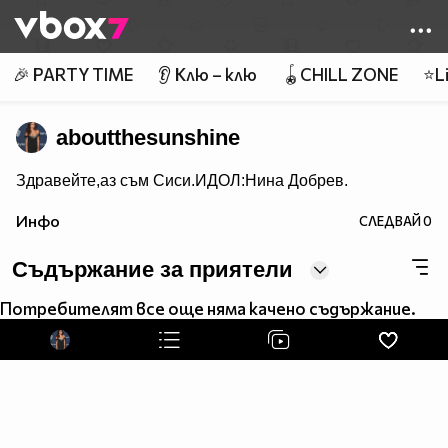
Member of
👾
🎉 PARTY TIME
👂 Клю – клю
🪀CHILL ZONE
⭐Li
aboutthesunshine
Здравейте,аз съм Сиси.ИДОЛ:Нина Добрев.
Инфо
СЛЕДВАЙ
0
Съдържание за приятели
Потребителят все още няма качено съдържание.