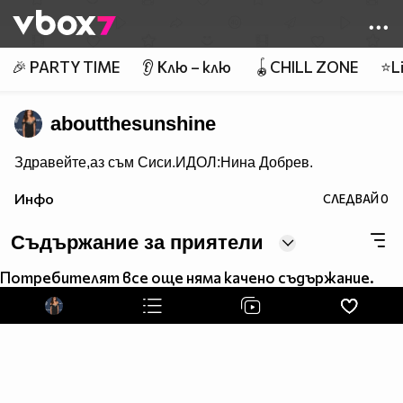
Member of
👾
🎉 PARTY TIME
👂 Клю – клю
🪀CHILL ZONE
⭐Li
aboutthesunshine
Здравейте,аз съм Сиси.ИДОЛ:Нина Добрев.
Инфо
СЛЕДВАЙ
0
Съдържание за приятели
Потребителят все още няма качено съдържание.