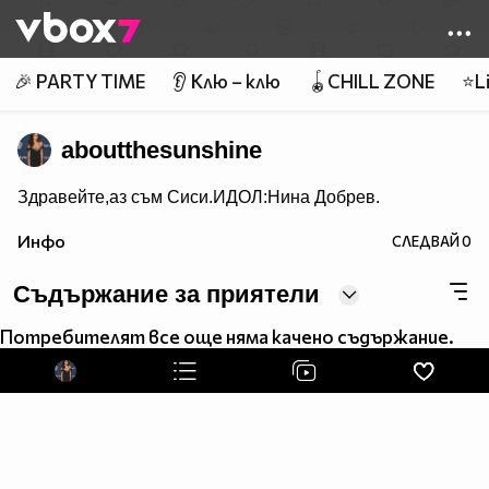
Member of
👾
🎉 PARTY TIME
👂 Клю – клю
🪀CHILL ZONE
⭐Li
aboutthesunshine
Здравейте,аз съм Сиси.ИДОЛ:Нина Добрев.
Инфо
СЛЕДВАЙ
0
Съдържание за приятели
Потребителят все още няма качено съдържание.