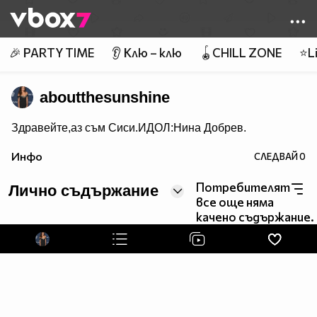
Member of
👾
🎉 PARTY TIME
👂 Клю – клю
🪀CHILL ZONE
⭐Li
aboutthesunshine
Здравейте,аз съм Сиси.ИДОЛ:Нина Добрев.
Инфо
СЛЕДВАЙ
0
Потребителят
Лично съдържание
все още няма
качено съдържание.