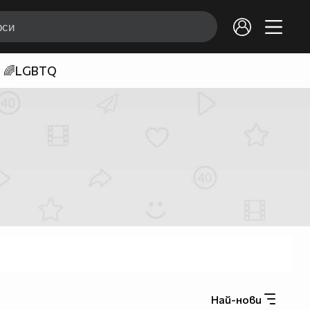
🌈LGBTQ
Най-нови