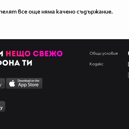
елят все още няма качено съдържание.
Общи условия
Кодекс