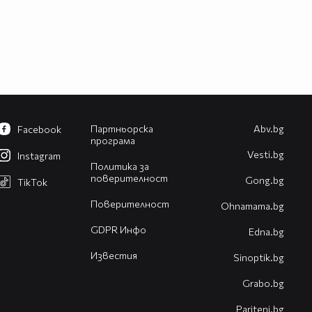
Партньорска
Abv.bg
Facebook
програма
Vesti.bg
Instagram
Политика за
поверителност
Gong.bg
TikTok
Поверителност
Оhnamama.bg
GDPR Инфо
Edna.bg
Известия
Sinoptik.bg
Grabo.bg
Pariteni.bg