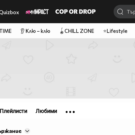
Quizbox
 TIME
👂 Клю – клю
🪀CHILL ZONE
⭐Lifestyle
Плейлисти
Любими
ържание