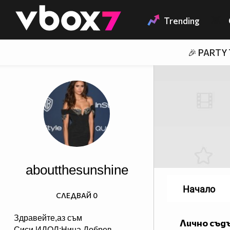
Member of
👾
Trending
🎉 PARTY
aboutthesunshine
Начало
СЛЕДВАЙ
0
Здравейте,аз съм
Лично съд
Сиси.ИДОЛ:Нина Добрев.