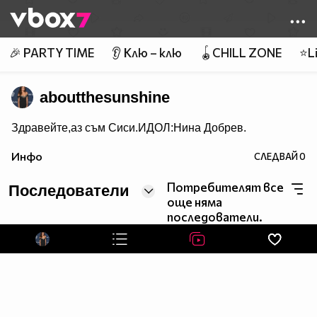
Member of
👾
🎉 PARTY TIME
👂 Клю – клю
🪀CHILL ZONE
⭐Li
aboutthesunshine
Здравейте,аз съм Сиси.ИДОЛ:Нина Добрев.
Инфо
СЛЕДВАЙ
0
Потребителят все
Последователи
още няма
последователи.