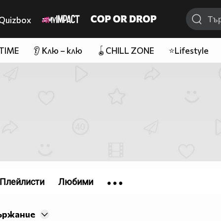
Quizbox
 TIME
👂 Клю – клю
🪀CHILL ZONE
⭐Lifestyle
Плейлисти
Любими
ържание