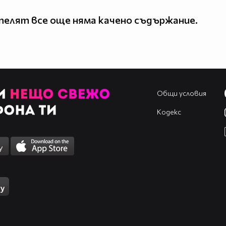
елят все още няма качено съдържание.
Общи условия
Кодекс