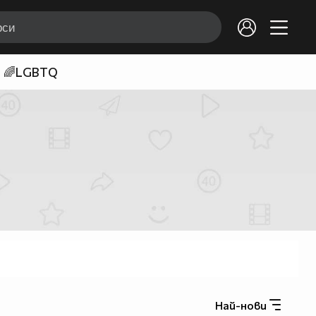
🌈LGBTQ
Най-нови