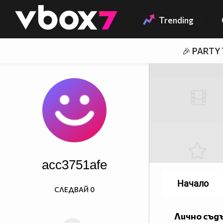
Member of
👾
Trending
🎉 PARTY
acc3751afe
Начало
СЛЕДВАЙ
0
Лично съд