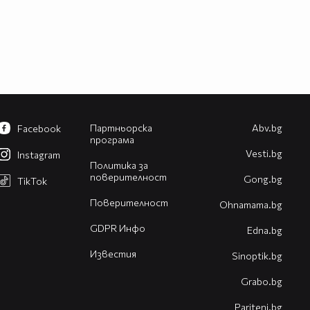
Партньорска
Abv.bg
Facebook
програма
Vesti.bg
Instagram
Политика за
поверителност
Gong.bg
TikTok
Поверителност
Оhnamama.bg
GDPR Инфо
Edna.bg
Известия
Sinoptik.bg
Grabo.bg
Pariteni.bg