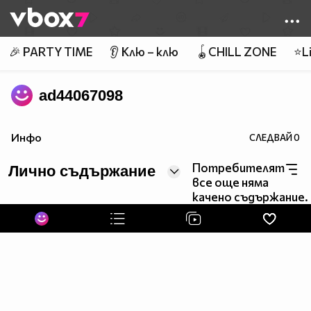
Member of
👾
🎉 PARTY TIME
👂 Клю – клю
🪀CHILL ZONE
⭐Li
ad44067098
Инфо
СЛЕДВАЙ
0
Потребителят
Лично съдържание
все още няма
качено съдържание.