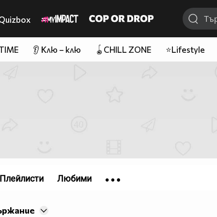
Quizbox
 TIME
👂 Клю – клю
🪀CHILL ZONE
⭐Lifestyle
Плейлисти
Любими
ържание