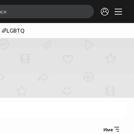
🌈LGBTQ
Име