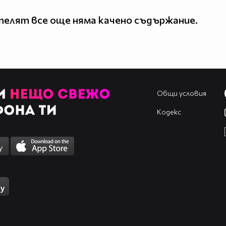
елят все още няма качено съдържание.
Общи условия
Кодекс