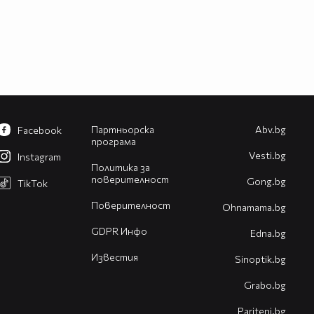
Партньорска
Abv.bg
Facebook
програма
Vesti.bg
Instagram
Политика за
поверителност
Gong.bg
TikTok
Поверителност
Оhnamama.bg
GDPR Инфо
Edna.bg
Известия
Sinoptik.bg
Grabo.bg
Pariteni.bg