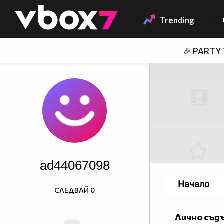
Member of
👾
Trending
🎉 PARTY
ad44067098
Начало
СЛЕДВАЙ
0
Лично съд