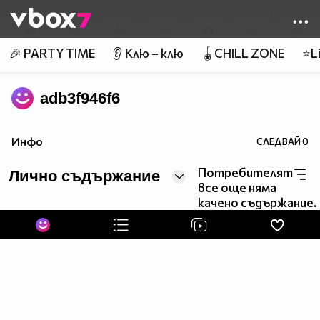
Member of
👾
🎉 PARTY TIME
👂 Клю – клю
🪀CHILL ZONE
⭐Li
adb3f946f6
Инфо
СЛЕДВАЙ
0
Потребителят
Лично съдържание
все още няма
качено съдържание.