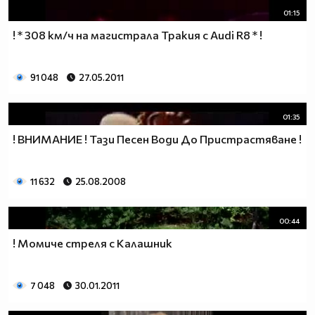
01:15
! * 308 км/ч на магистрала Тракия с Audi R8 * !
91 048
27.05.2011
01:35
! ВНИМАНИЕ ! Тази Песен Води До Пристрастяване !
11 632
25.08.2008
00:44
! Момиче стреля с Калашник
7 048
30.01.2011