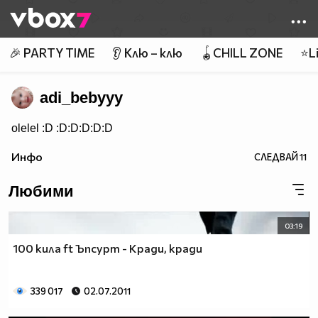
Member of
👾
🎉 PARTY TIME
👂 Клю – клю
🪀CHILL ZONE
⭐Li
adi_bebyyy
olelel :D :D:D:D:D:D
Инфо
СЛЕДВАЙ
11
Любими
03:19
100 кила ft Ъпсурт - Кради, кради
339 017
02.07.2011