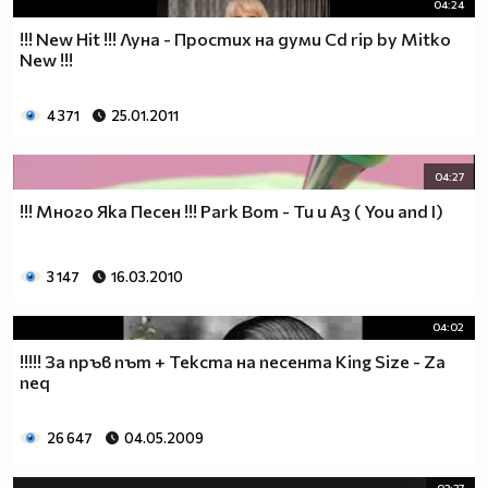
04:24
!!! New Hit !!! Луна - Простих на думи Cd rip by Mitko
New !!!
4 371
25.01.2011
04:27
!!! Много Яка Песен !!! Park Bom - Ти и Аз ( You and I)
3 147
16.03.2010
04:02
!!!!! За пръв път + Текста на песента King Size - Za
neq
26 647
04.05.2009