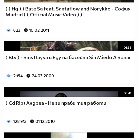
( ( Hq ) ) Bate Sa feat. Santaflow and Norykko - София
Madrid ( ( Official Music Video ) )
623
10.02.2011
01:38
( Btv ) - Sms Паула и Еду на басейна Sin Miedo A Sonar
2 194
24.03.2009
03:41
( Cd Rip) Андреа - Не ги прави тия работи
128 913
01.12.2010