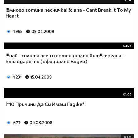
03:37
!!!много готина песничка!!!clana - Cant Break It To My
Heart
1 965
09.04.2009
04:25
!!!най - силнта псен и потенциален Хит!!гергана -
Благодаря ти (официално Видео)
1 231
15.04.2009
01:06
!*10 Причини Да Си Имаш Гадже*!
677
09.08.2008
03:51