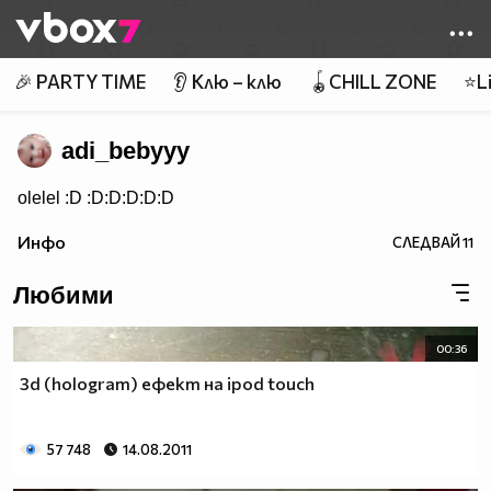
Member of
👾
🎉 PARTY TIME
👂 Клю – клю
🪀CHILL ZONE
⭐Li
adi_bebyyy
olelel :D :D:D:D:D:D
Инфо
СЛЕДВАЙ
11
Любими
00:36
3d (hologram) ефект на ipod touch
57 748
14.08.2011