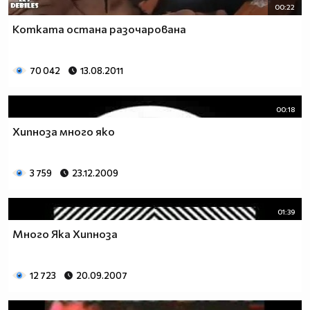
00:22
Котката остана разочарована
70 042
13.08.2011
00:18
Хипноза много яко
3 759
23.12.2009
01:39
Много Яка Хипноза
12 723
20.09.2007