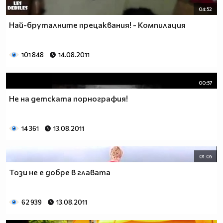
04:52
Най-бpyталните прецаквания! - Компилация
101 848
14.08.2011
00:57
Не на детската порнография!
14 361
13.08.2011
01:05
Този не е добре в главата
62 939
13.08.2011