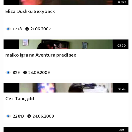
03:59
Eliza Dushku Sexyback
1 778
21.06.2007
05:20
malko igra na Aventura predi sex
829
24.09.2009
03:44
Сех Танц ;dd
22 813
24.06.2008
03:51