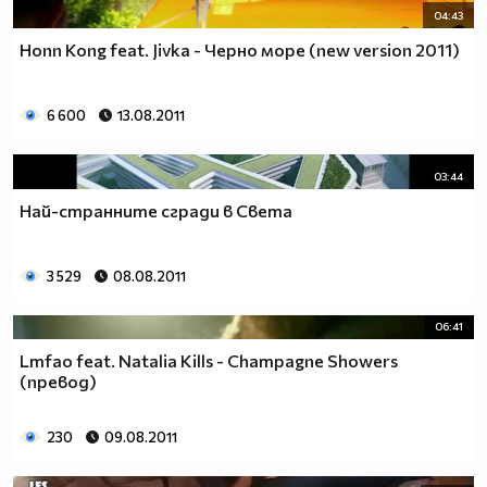
04:43
Honn Kong feat. Jivka - Черно море (new version 2011)
6 600
13.08.2011
03:44
Най-странните сгради в Света
3 529
08.08.2011
06:41
Lmfao feat. Natalia Kills - Champagne Showers
(превод)
230
09.08.2011