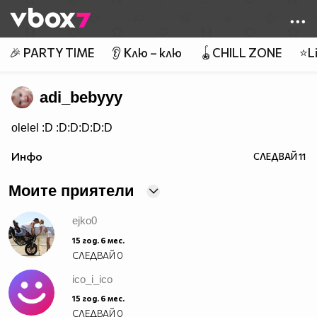
Member of
👾
🎉 PARTY TIME
👂 Клю – клю
🪀CHILL ZONE
⭐Li
adi_bebyyy
olelel :D :D:D:D:D:D
Инфо
СЛЕДВАЙ
11
Моите приятели
ejko0
15 год. 6 мес.
СЛЕДВАЙ
0
ico_i_ico
15 год. 6 мес.
СЛЕДВАЙ
0