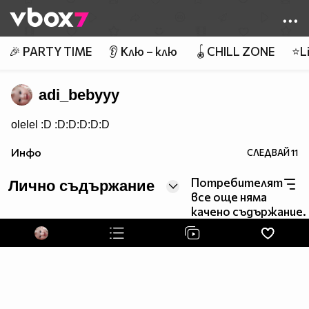
Member of
👾
🎉 PARTY TIME
👂 Клю – клю
🪀CHILL ZONE
⭐Li
adi_bebyyy
olelel :D :D:D:D:D:D
Инфо
СЛЕДВАЙ
11
Потребителят
Лично съдържание
все още няма
качено съдържание.