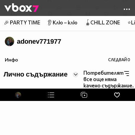
Member of
👾
🎉 PARTY TIME
👂 Клю – клю
🪀CHILL ZONE
⭐Li
adonev771977
Инфо
СЛЕДВАЙ
0
Потребителят
Лично съдържание
все още няма
качено съдържание.