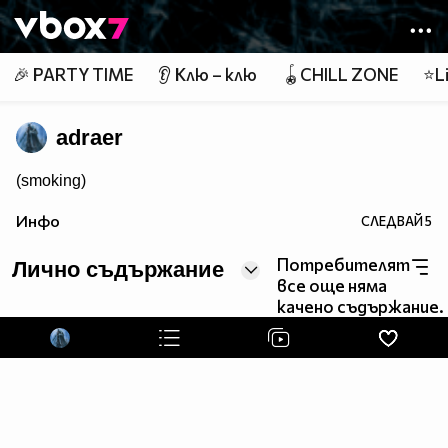
Member of
👾
🎉 PARTY TIME
👂 Клю – клю
🪀CHILL ZONE
⭐Li
adraer
(smoking)
Инфо
СЛЕДВАЙ
5
Потребителят
Лично съдържание
все още няма
качено съдържание.