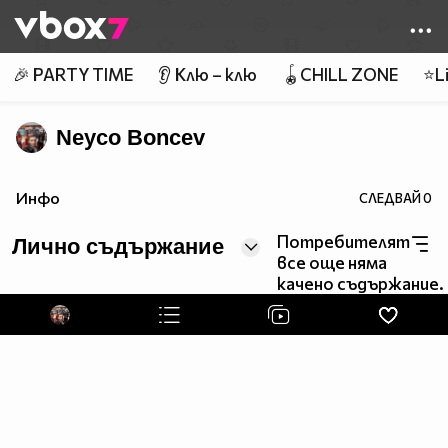
Member of
👾
🎉 PARTY TIME
👂 Клю – клю
🪀CHILL ZONE
⭐Li
Neyco Boncev
Инфо
СЛЕДВАЙ
0
Потребителят
Лично съдържание
все още няма
качено съдържание.