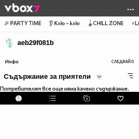
Member of
👾
🎉 PARTY TIME
👂 Клю – клю
🪀CHILL ZONE
⭐Li
aeb29f081b
Инфо
СЛЕДВАЙ
0
Съдържание за приятели
Потребителят все още няма качено съдържание.