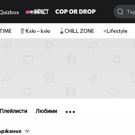
Quizbox
 TIME
👂 Клю – клю
🪀CHILL ZONE
⭐Lifestyle
Плейлисти
Любими
ържание