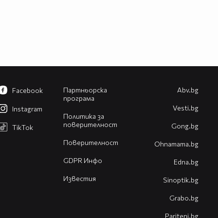
Партньорска
Abv.bg
Facebook
програма
Vesti.bg
Instagram
Политика за
поверителност
Gong.bg
TikTok
Поверителност
Оhnamama.bg
GDPR Инфо
Edna.bg
Известия
Sinoptik.bg
Grabo.bg
Pariteni.bg