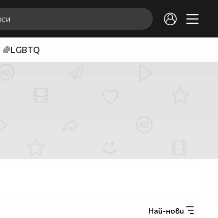
🌈LGBTQ
Най-нови