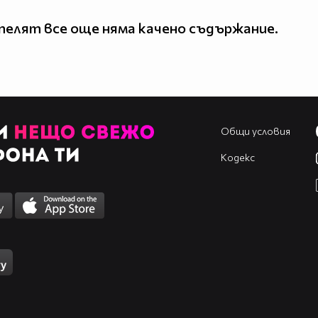
елят все още няма качено съдържание.
Общи условия
Кодекс