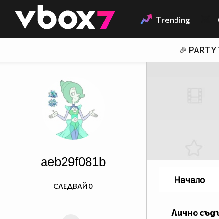
Member of
👾
Trending
🎉 PARTY
aeb29f081b
Начало
СЛЕДВАЙ
0
Лично съд