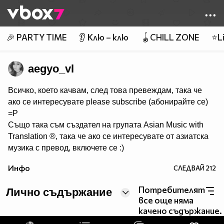
Member of
👾
🎉 PARTY TIME
👂 Клю – клю
🪀CHILL ZONE
⭐Li
aegyo_vl
Всичко, което качвам, след това превеждам, така че
ако се интересувате please subscribe (абонирайте се)
=Р
Също така съм създател на групата Asian Music with
Translation ®, така че ако се интересувате от азиатска
музика с превод, включете се :)
http://vbox7.com/groups/f1e1660341c3
Инфо
СЛЕДВАЙ
212
Follow me on Instagram: instagram.com/miss.veronicat/
Потребителят
Лично съдържание
все още няма
качено съдържание.