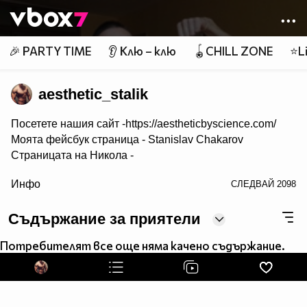
Member of
👾
🎉 PARTY TIME
👂 Клю – клю
🪀CHILL ZONE
⭐Li
aesthetic_stalik
Посетете нашия сайт -https://aestheticbyscience.com/
Моята фейсбук страница -
Stanislav Chakarov
Страницата на Никола -
target="blank">Nikola Tomov
Инфо
СЛЕДВАЙ
2098
Страницата на Aesthetic by Science -
Aesthetic by
science
Съдържание за приятели
Instagram: aestheticbyscience
snapchat Stan: aesthetic.stan
Потребителят все още няма качено съдържание.
Snapchat Nikola: aesthetic.squad
Линкове към най-популярните статии!