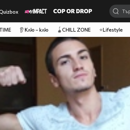
Quizbox
 TIME
👂 Клю – клю
🪀CHILL ZONE
⭐Lifestyle