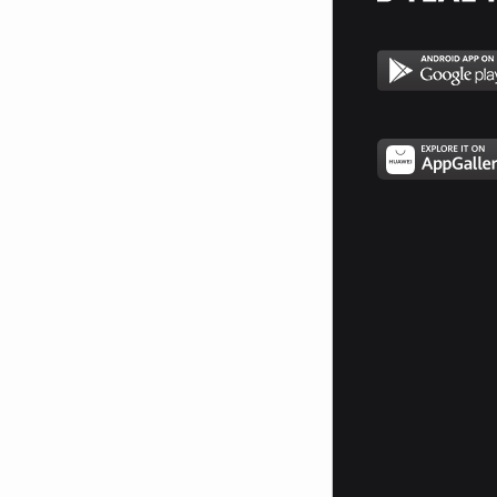
Как да стегнем дупето и корема
Какво да ядем след тренировка
Сън
Здравословно хранене
Л-карнитин – това което
индустрията не иска да знаете
Торта
Креатин
Упражнения за гърди
https://proofnutrition.eu/produkt/kurkuma/
https://proofnutrition.eu/
https://mymunche.bg
https://proofnutrition.eu/produkt/creatine/
Запишете се за моя Youtube
Канал където качвам видеа
много често!