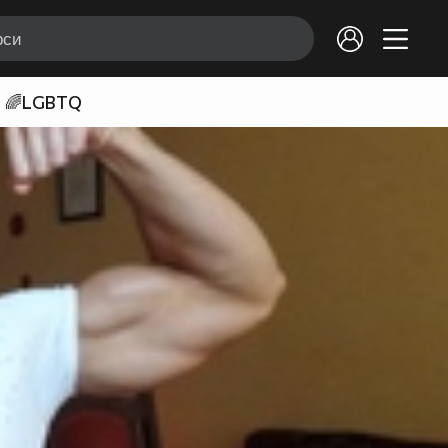
🌈LGBTQ