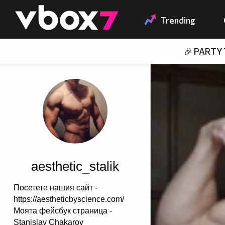
Member of
👾
Trending
🎉 PARTY
aesthetic_stalik
Посетете нашия сайт -
https://aestheticbyscience.com/
Моята фейсбук страница -
Stanislav Chakarov