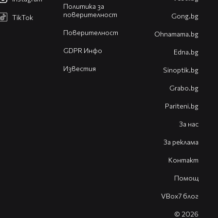
Политика за
поверителност
Gong.bg
TikTok
Поверителност
Оhnamama.bg
GDPR Инфо
Edna.bg
Известия
Sinoptik.bg
Grabo.bg
Pariteni.bg
За нас
За реклама
Контакт
Помощ
VBox7 блог
© 2026