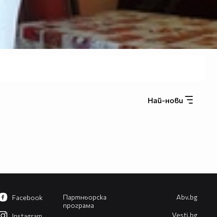
Най-нови
Партньорска
Abv.bg
Facebook
програма
Vesti.bg
Instagram