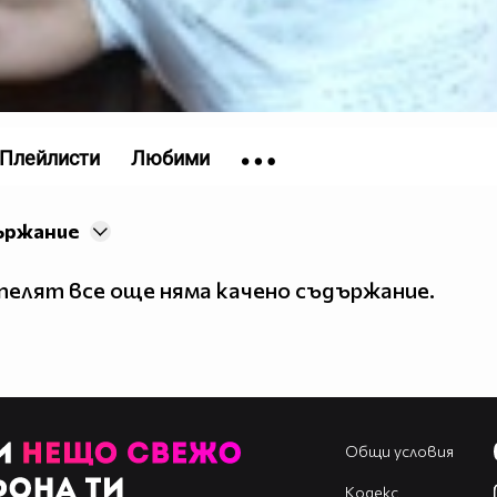
Плейлисти
Любими
ържание
елят все още няма качено съдържание.
Общи условия
Кодекс