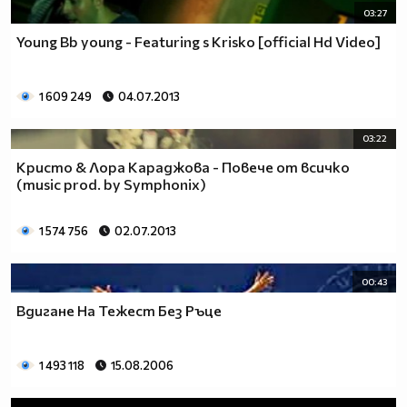
03:27
Young Bb young - Featuring s Krisko [official Hd Video]
1 609 249
04.07.2013
03:22
Кристо & Лора Караджова - Повече от всичко
(music prod. by Symphonix)
1 574 756
02.07.2013
00:43
Вдигане На Тежест Без Ръце
1 493 118
15.08.2006