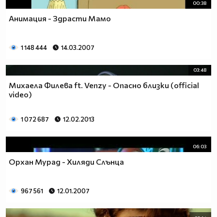
00:38
Анимация - Здрасти Мамо
1 148 444
14.03.2007
03:48
Михаела Филева ft. Venzy - Опасно близки (official
video)
1 072 687
12.02.2013
06:03
Орхан Мурад - Хиляди Слънца
967 561
12.01.2007