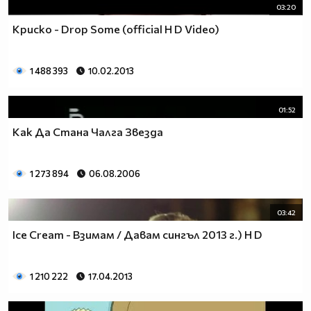
03:20
Криско - Drop Some (official H D Video)
1 488 393
10.02.2013
01:52
Как Да Стана Чалга Звезда
1 273 894
06.08.2006
03:42
Ice Cream - Взимам / Давам сингъл 2013 г.) H D
1 210 222
17.04.2013