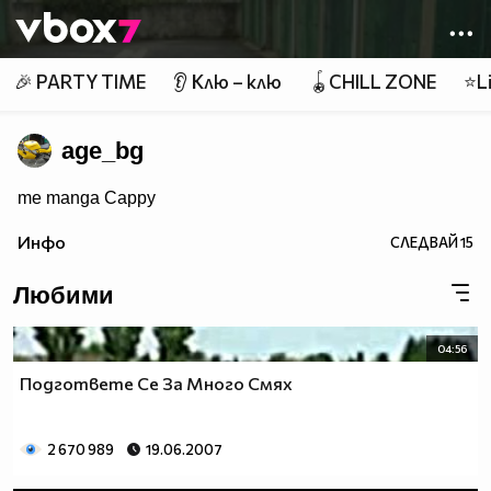
Member of
👾
🎉 PARTY TIME
👂 Клю – клю
🪀CHILL ZONE
⭐Li
age_bg
me manga Cappy
Инфо
СЛЕДВАЙ
15
Любими
04:56
Подгответе Се За Много Смях
2 670 989
19.06.2007