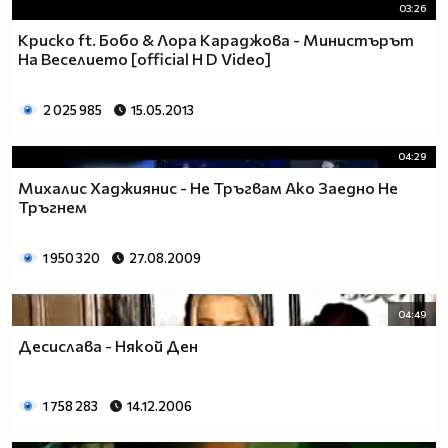
03:26
Криско ft. Бобо & Лора Караджова - Министърът
На Веселието [official H D Video]
2 025 985
15.05.2013
04:29
Михалис Хаджиянис - Не Тръгвам Ако Заедно Не
Тръгнем
1 950 320
27.08.2009
04:49
Десислава - Някой Ден
1 758 283
14.12.2006