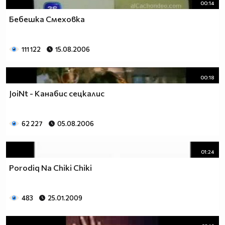
00:14
Бебешка Смеховка
111 122
15.08.2006
00:18
JoiNt - Канабис сецкалис
62 227
05.08.2006
01:24
Porodiq Na Chiki Chiki
483
25.01.2009