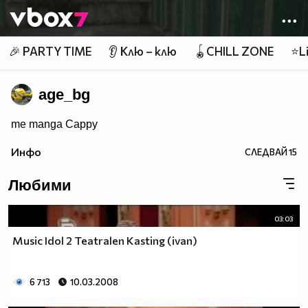
Member of
👾
🎉 PARTY TIME
👂 Клю – клю
🪀CHILL ZONE
⭐Li
age_bg
me manga Cappy
Инфо
СЛЕДВАЙ
15
Любими
03:03
Music Idol 2 Teatralen Kasting (ivan)
6 713
10.03.2008