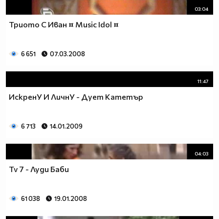
03:04
Триото С Иван ¤ Music Idol ¤
6 651
07.03.2008
11:47
ИскренУ И ЛичнУ - Дует Катетър
6 713
14.01.2009
04:03
Tv 7 - Луди Баби
61 038
19.01.2008