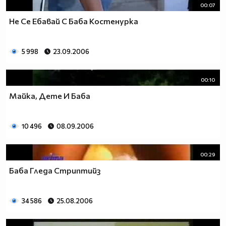
00:07
Не Се Ебавай С Баба Костенурка
5 998
23.09.2006
00:10
Майка, Дете И Баба
10 496
08.09.2006
00:29
Баба Гледа Стриптийз
34 586
25.08.2006