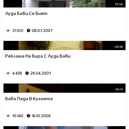
01:04
Луди Баби Се Бият
21 001
08.07.2007
00:59
Реклама На Бира С Луди Баби
4 438
29.04.2007
00:13
Баба Пада В Кухнята
10 140
16.10.2006