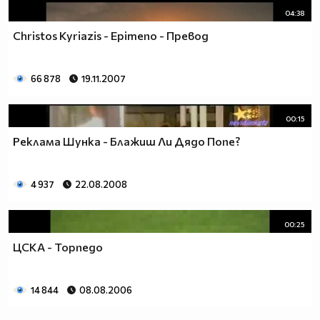
04:38
Christos Kyriazis - Epimeno - Превод
66 878
19.11.2007
00:15
Реклама Шунка - Блажиш Ли Дядо Попе?
4 937
22.08.2008
00:25
ЦСКА - Торпедо
14 844
08.08.2006