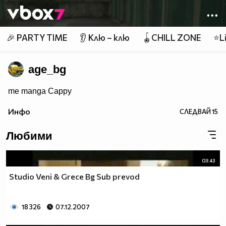
Member of
👾
🎉 PARTY TIME
👂 Клю – клю
🪀CHILL ZONE
⭐Li
age_bg
me manga Cappy
Инфо
СЛЕДВАЙ
15
Любими
03:43
Studio Veni & Grece Bg Sub prevod
18 326
07.12.2007