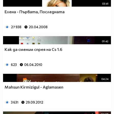
03:41
Елена - Първата, Последната
27 938
20.04.2008
01:42
Как да сменим спрея на Cs 1.6
623
06.04.2010
04:24
Mahsun Kirmizigul - Aglamasen
3 631
29.09.2012