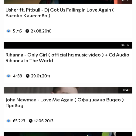
04:06
Usher ft. Pitbull - Dj Got Us Falling In Love Again (
Високо Качество )
5 715
27.08.2010
04:09
Rihanna - Only Girl ( official hq music video ) + Cd Audio
Rihanna In The World
4 139
29.01.2011
03:43
John Newman - Love Me Again ( Официално Видео )
Превод
65 273
17.06.2013