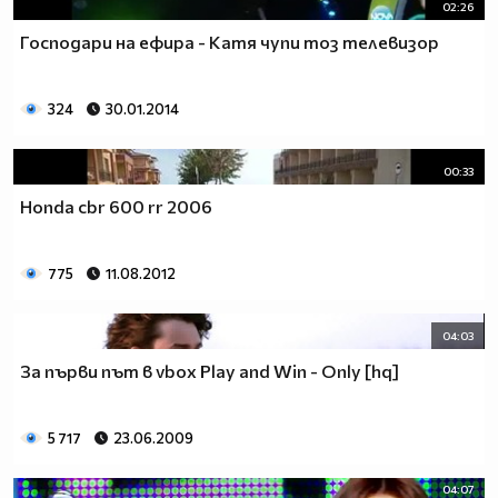
02:26
Господари на ефира - Катя чупи тоз телевизор
324
30.01.2014
00:33
Honda cbr 600 rr 2006
775
11.08.2012
04:03
За първи път в vbox Play and Win - Only [hq]
5 717
23.06.2009
04:07