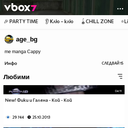
Member of
👾
🎉 PARTY TIME
👂 Клю – клю
🪀CHILL ZONE
⭐Li
age_bg
me manga Cappy
Инфо
СЛЕДВАЙ
15
Любими
04:11
New! Фики и Галена - Кой - Кой
29 744
25.10.2013