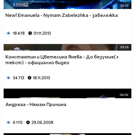
03:03
New! Emanuela - Nymam Zabelezhka - забележка
18 478
01.11.2013
03:29
Константин и Цветелина Янева - До безумие(+
текст) - официално видео
34 713
18.11.2013
04:02
Андреаа - Нямам Причина
6 170
29.06.2008