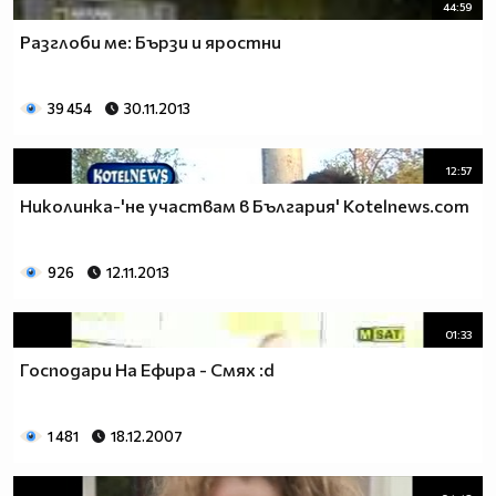
44:59
Разглоби ме: Бързи и яростни
39 454
30.11.2013
12:57
Николинка-'не участвам в България' Kotelnews.com
926
12.11.2013
01:33
Господари На Ефира - Смях :d
1 481
18.12.2007