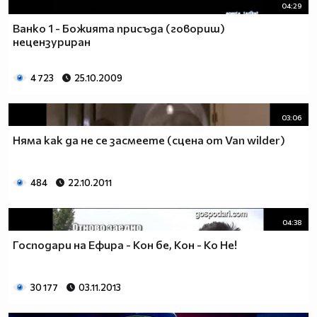
04:29
Ванко 1 - Божията присъда (говориш)
нецензуриран
4 723
25.10.2009
03:06
Няма как да не се засмеете (сцена от Van wilder)
484
22.10.2011
04:38
Господари на Ефира - Кон бе, Кон - Ко Не!
30 177
03.11.2013