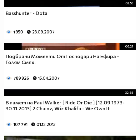
03:55
Basshunter - Dota
1 950
23.09.2007
06:21
Подбрани Моменти От Господари На Ефира -
Голям Смях!
789 926
15.04.2007
02:38
В памет на Paul Walker [ Ride Or Die ] [12.09.1973-
30.11.2013] 2 Chainz, Wiz Khalifa - We Own It
107 791
01.12.2013