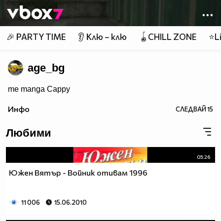
Member of
👾
🎉 PARTY TIME
👂 Клю – клю
🪀CHILL ZONE
⭐Li
age_bg
me manga Cappy
Инфо
СЛЕДВАЙ
15
Любими
05:26
Южен Вятър - Войник отивам 1996
11 006
15.06.2010