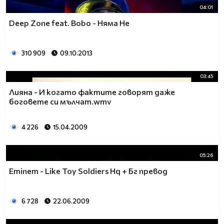
04:01
Deep Zone feat. Bobo - Няма Не
310 909
09.10.2013
03:45
Лияна - И когато фактите говорят даже
боговете си мълчат.wmv
4 226
15.04.2009
05:26
Eminem - Like Toy Soldiers Hq + Бг превод
6 728
22.06.2009