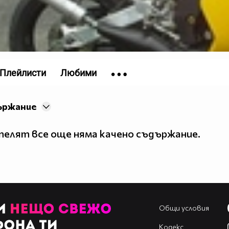
Плейлисти
Любими
ържание
елят все още няма качено съдържание.
Общи условия
Кодекс