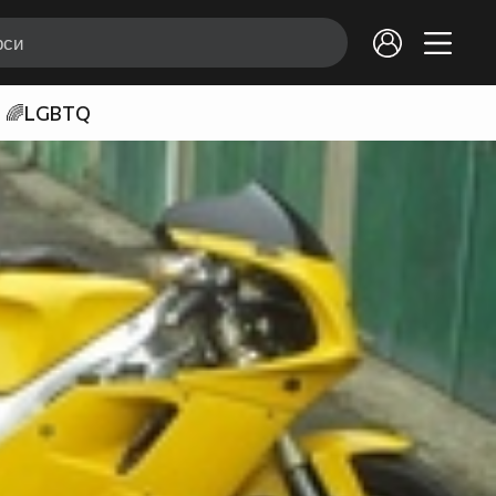
🌈LGBTQ