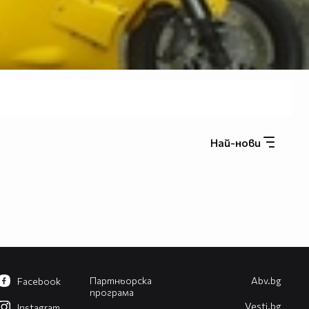
Най-нови
Партньорска
Abv.bg
Facebook
програма
Vesti.bg
Instagram