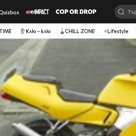
Quizbox
 TIME
👂 Клю – клю
🪀CHILL ZONE
⭐Lifestyle