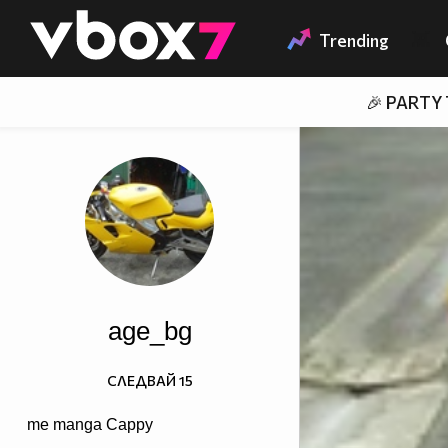
Member of
👾
Trending
🎉 PARTY
age_bg
СЛЕДВАЙ
15
me manga Cappy