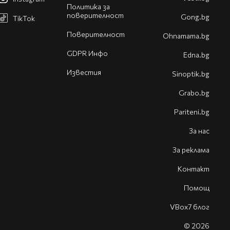
Политика за
поверителност
Gong.bg
TikTok
Поверителност
Оhnamama.bg
GDPR Инфо
Edna.bg
Известия
Sinoptik.bg
Grabo.bg
Pariteni.bg
За нас
За реклама
Контакт
Помощ
VBox7 блог
© 2026