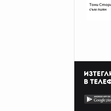
Тони Стор
съм пиян