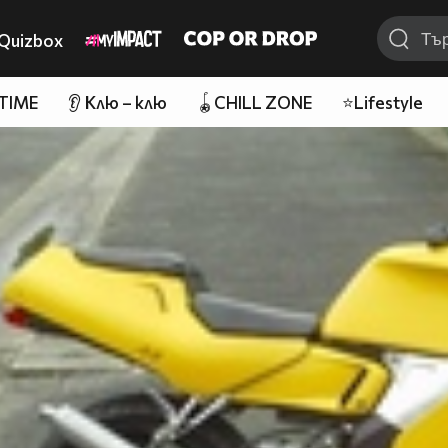
Quizbox
 TIME
👂 Клю – клю
🪀CHILL ZONE
⭐Lifestyle