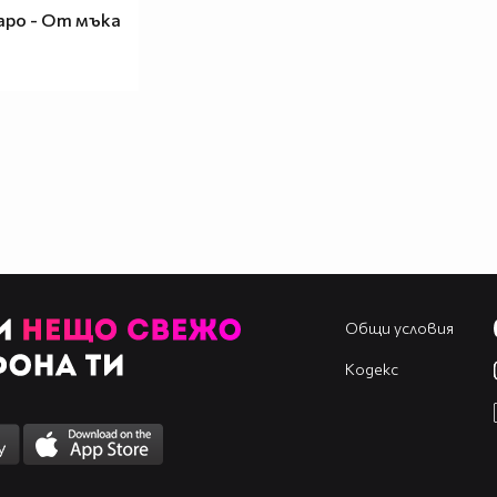
аро - От мъка
Общи условия
Кодекс