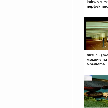
kakwo sum t
перфектно
пияна - за
момичета - 
момчета