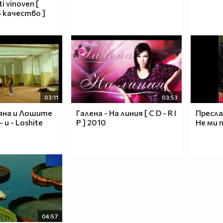
i vinoven [
 качество ]
03:11
03:53
ляна и Лошите
Галена - На линия [ C D - R I
Пресла
и - Loshite
P ] 2010
Не ми 
04:57