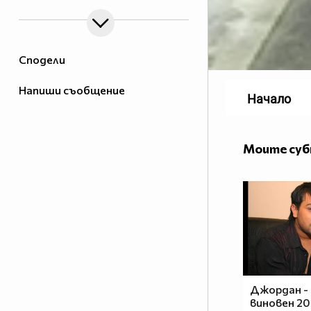
Сподели
Напиши съобщение
Начало
Моите су
Джордан -
виновен 201