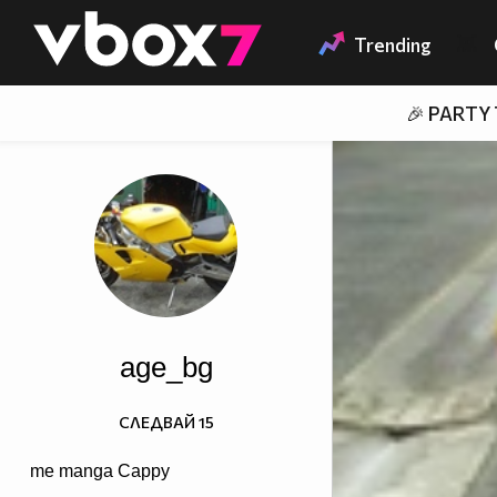
Member of
👾
Trending
🎉 PARTY
age_bg
СЛЕДВАЙ
15
me manga Cappy