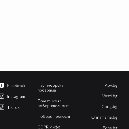
Партньорска
Abv.bg
Facebook
програма
Vesti.bg
Instagram
Политика за
поверителност
Gong.bg
TikTok
Поверителност
Оhnamama.bg
GDPR Инфо
Edna.bg