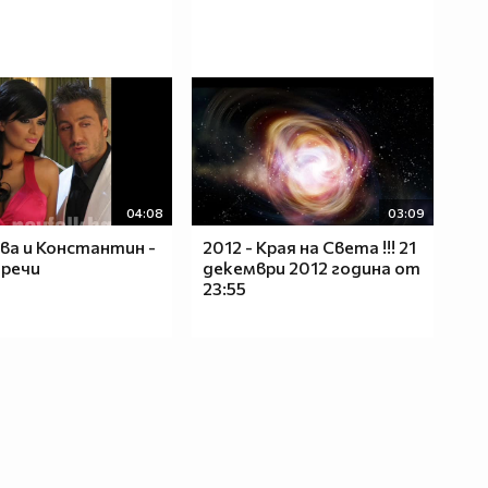
04:08
03:09
ва и Константин -
2012 - Края на Света !!! 21
пречи
декември 2012 година от
23:55