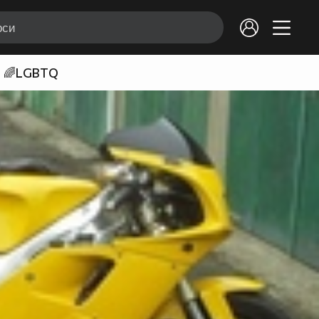
🌈LGBTQ