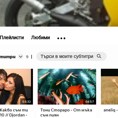
Плейлисти
Любими
бтитри
9
|
03:32
04:57
 Какво съм ти
Тони Стораро - От мъка
aneliq -
0 // Djordan -
съм пиян