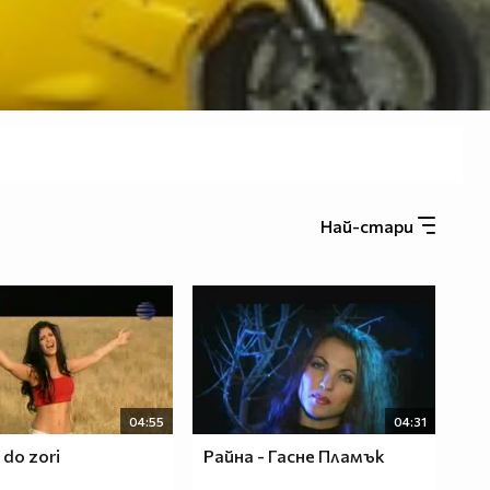
Най-стари
04:55
04:31
 do zori
Райна - Гасне Пламък