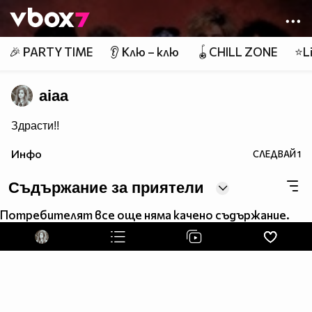
Member of
👾
🎉 PARTY TIME
👂 Клю – клю
🪀CHILL ZONE
⭐Li
aiaa
Здрасти!!
Инфо
СЛЕДВАЙ
1
Съдържание за приятели
Потребителят все още няма качено съдържание.