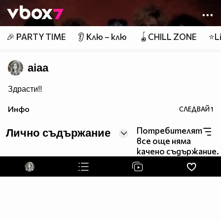
Member of
👾
🎉 PARTY TIME
👂 Клю – клю
🪀CHILL ZONE
⭐Li
aiaa
Здрасти!!
Инфо
СЛЕДВАЙ
1
Потребителят
Лично съдържание
все още няма
качено съдържание.