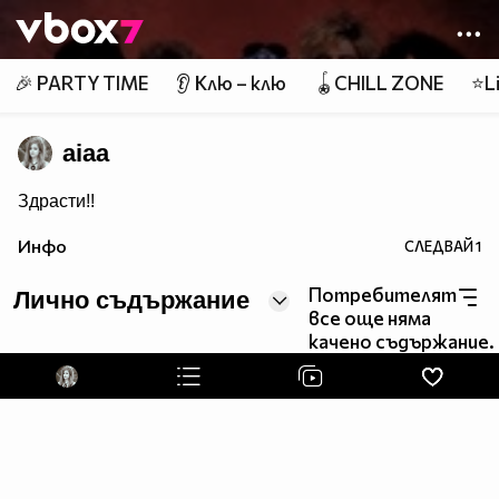
Member of
👾
🎉 PARTY TIME
👂 Клю – клю
🪀CHILL ZONE
⭐Li
aiaa
Здрасти!!
Инфо
СЛЕДВАЙ
1
Потребителят
Лично съдържание
все още няма
качено съдържание.