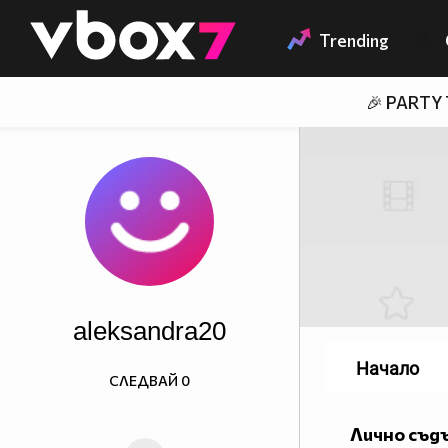
Member of
👾
Trending
🎉 PARTY
aleksandra20
Начало
СЛЕДВАЙ
0
Лично съд