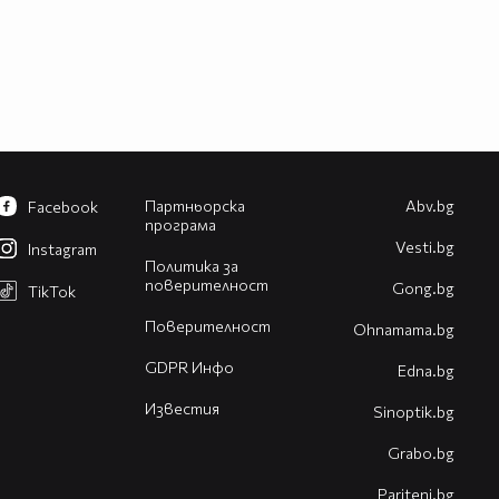
Партньорска
Abv.bg
Facebook
програма
Vesti.bg
Instagram
Политика за
поверителност
Gong.bg
TikTok
Поверителност
Оhnamama.bg
GDPR Инфо
Edna.bg
Известия
Sinoptik.bg
Grabo.bg
Pariteni.bg