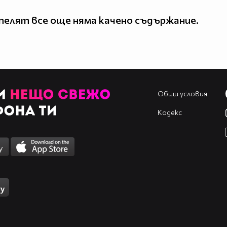
елят все още няма качено съдържание.
Общи условия
Кодекс