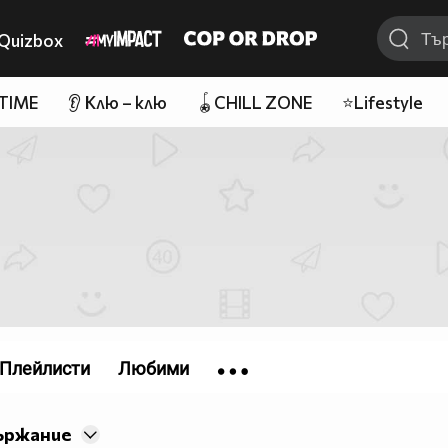
Quizbox
 TIME
👂 Клю – клю
🪀CHILL ZONE
⭐Lifestyle
Плейлисти
Любими
ържание