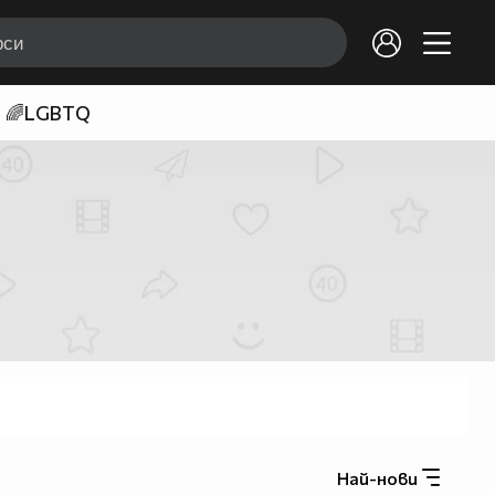
🌈LGBTQ
Най-нови