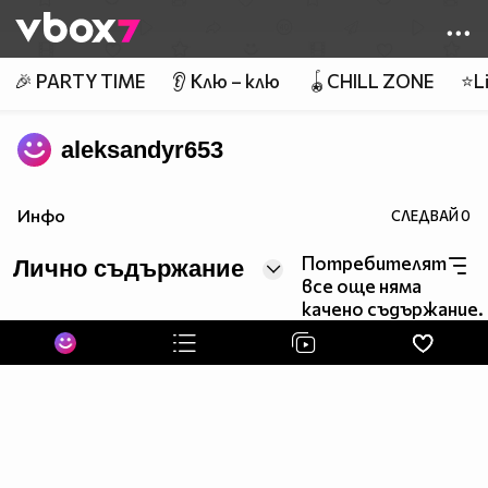
Member of
👾
🎉 PARTY TIME
👂 Клю – клю
🪀CHILL ZONE
⭐Li
aleksandyr653
Инфо
СЛЕДВАЙ
0
Потребителят
Лично съдържание
все още няма
качено съдържание.