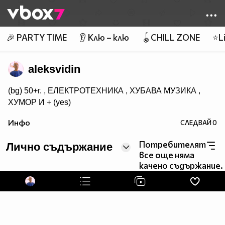
Member of
👾
🎉 PARTY TIME
👂 Клю – клю
🪀CHILL ZONE
⭐Li
aleksvidin
(bg) 50+г. , ЕЛЕКТРОТЕХНИКА , ХУБАВА МУЗИКА ,
ХУМОР И + (yes)
Инфо
СЛЕДВАЙ
0
Потребителят
Лично съдържание
все още няма
качено съдържание.