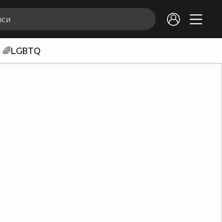
🌈LGBTQ