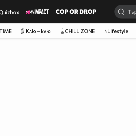
Quizbox
 TIME
👂 Клю – клю
🪀CHILL ZONE
⭐Lifestyle