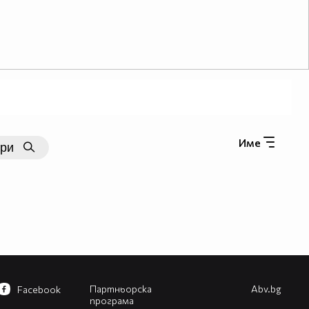
Име
Партньорска
Abv.bg
Facebook
програма