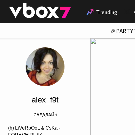
Member of
👾
Trending
🎉 PARTY
alex_f9t
СЛЕДВАЙ
1
(h) LiVeRpOoL & CsKa -
FOREVER!!! (h)