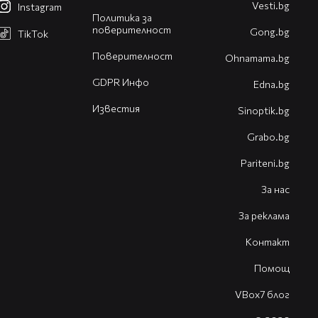
Vesti.bg
Instagram
Политика за
поверителност
Gong.bg
TikTok
Поверителност
Оhnamama.bg
GDPR Инфо
Edna.bg
Известия
Sinoptik.bg
Grabo.bg
Pariteni.bg
За нас
За реклама
Контакт
Помощ
VBox7 блог