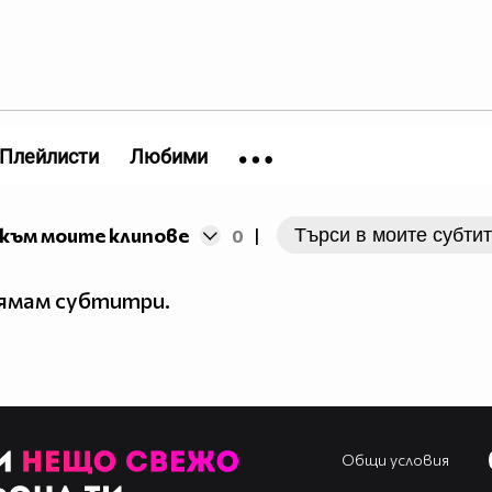
Плейлисти
Любими
към моите клипове
0
|
нямам субтитри.
Общи условия