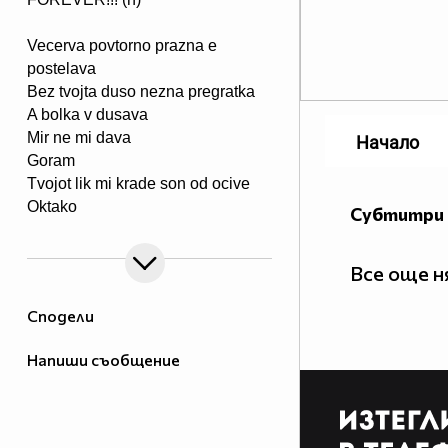
Vecerva povtorno prazna e
postelava
Bez tvojta duso nezna pregratka
A bolka v dusava
Mir ne mi dava
Начало
Goram
Tvojot lik mi krade son od ocive
Oktako
Субтитри 
si zamina ti (h)TE CAKAME,
Tosence (h)... липсваш ни ....
Все още 
завинаги в нашите сърца (h) ;(
Сподели
(h) TE CAKAM, ангелче (h)
Напиши съобщение
[TP]