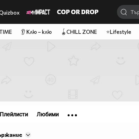
Quizbox
 TIME
👂 Клю – клю
🪀CHILL ZONE
⭐Lifestyle
Плейлисти
Любими
ържание