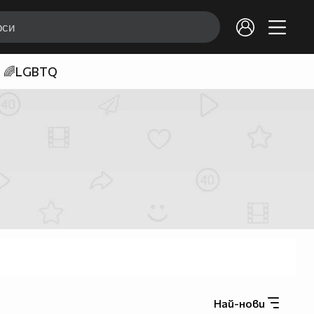
🌈LGBTQ
Най-нови