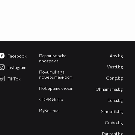
Партньорска
Abv.bg
Facebook
програма
Vesti.bg
Instagram
Политика за
поверителност
Gong.bg
TikTok
Поверителност
Оhnamama.bg
GDPR Инфо
Edna.bg
Известия
Sinoptik.bg
Grabo.bg
Pariteni.bg