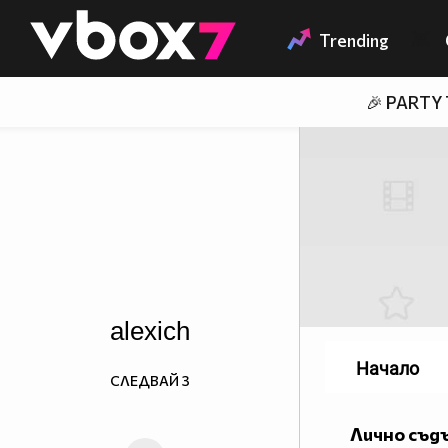
Member of
👾
Trending
🎉 PARTY
alexich
Начало
СЛЕДВАЙ
3
Лично съд