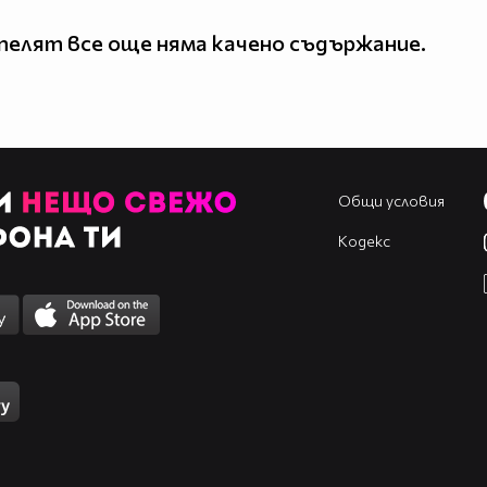
елят все още няма качено съдържание.
Общи условия
Кодекс