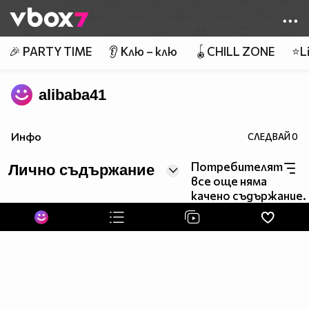
Member of
👾
🎉 PARTY TIME
👂 Клю – клю
🪀CHILL ZONE
⭐Li
alibaba41
Инфо
СЛЕДВАЙ
0
Потребителят
Лично съдържание
все още няма
качено съдържание.