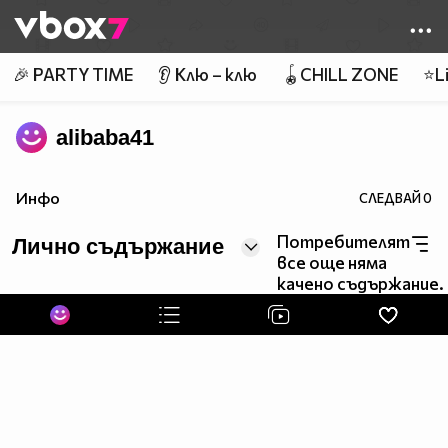
Member of
👾
🎉 PARTY TIME
👂 Клю – клю
🪀CHILL ZONE
⭐Li
alibaba41
Инфо
СЛЕДВАЙ
0
Потребителят
Лично съдържание
все още няма
качено съдържание.