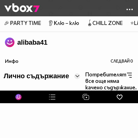
Member of
👾
🎉 PARTY TIME
👂 Клю – клю
🪀CHILL ZONE
⭐Li
alibaba41
Инфо
СЛЕДВАЙ
0
Потребителят
Лично съдържание
все още няма
качено съдържание.