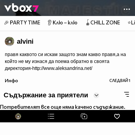
Member of
👾
🎉 PARTY TIME
👂 Клю – клю
🪀CHILL ZONE
⭐Li
alvini
правя каквото си искам защото знам какво правя,а на
който не му изнася да поема обратно в своята
директория-http://www.aleksandrina.net/
Инфо
СЛЕДВАЙ
1
Съдържание за приятели
Потребителят все още няма качено съдържание.