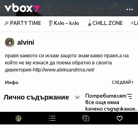
Member of
👾
🎉 PARTY TIME
👂 Клю – клю
🪀CHILL ZONE
⭐Li
alvini
правя каквото си искам защото знам какво правя,а на
който не му изнася да поема обратно в своята
директория-http://www.aleksandrina.net/
Инфо
СЛЕДВАЙ
1
Потребителят
Лично съдържание
все още няма
качено съдържание.