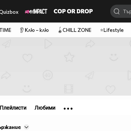
Quizbox
 TIME
👂 Клю – клю
🪀CHILL ZONE
⭐Lifestyle
Плейлисти
Любими
ържание