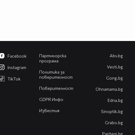
Партньорска
Abv.bg
Facebook
програма
Vesti.bg
Instagram
Политика за
поверителност
Gong.bg
TikTok
Поверителност
Оhnamama.bg
GDPR Инфо
Edna.bg
Известия
Sinoptik.bg
Grabo.bg
Pariteni.bg