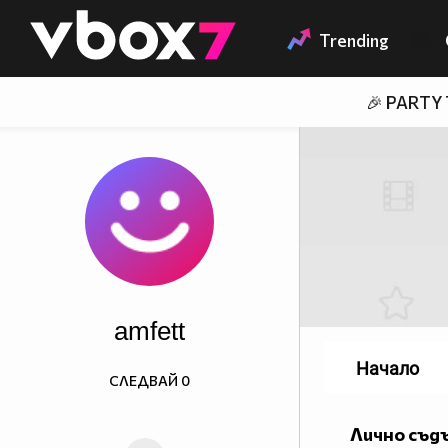
Member of
👾
Trending
🎉 PARTY
amfett
Начало
СЛЕДВАЙ
0
Лично съд