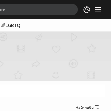
🌈LGBTQ
Най-нови