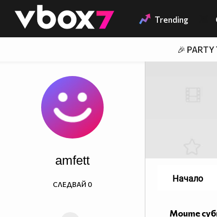
Member of
👾
Trending
🎉 PARTY
amfett
Начало
СЛЕДВАЙ
0
Моите су