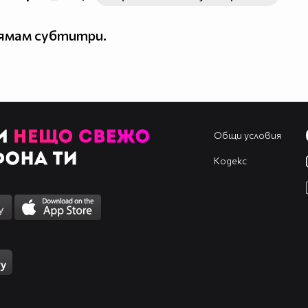
нямам субтитри.
Общи условия
Кодекс