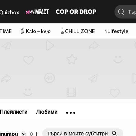
Quizbox
 TIME
👂 Клю – клю
🪀CHILL ZONE
⭐Lifestyle
Плейлисти
Любими
бтитри
0
|