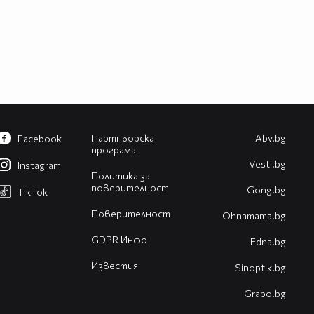
Партньорска
Abv.bg
Facebook
програма
Vesti.bg
Instagram
Политика за
поверителност
Gong.bg
TikTok
Поверителност
Оhnamama.bg
GDPR Инфо
Edna.bg
Известия
Sinoptik.bg
Grabo.bg