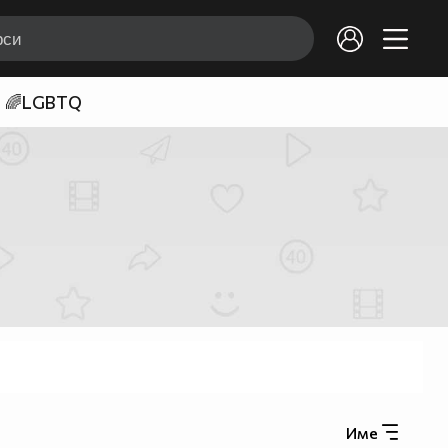
🌈LGBTQ
Име