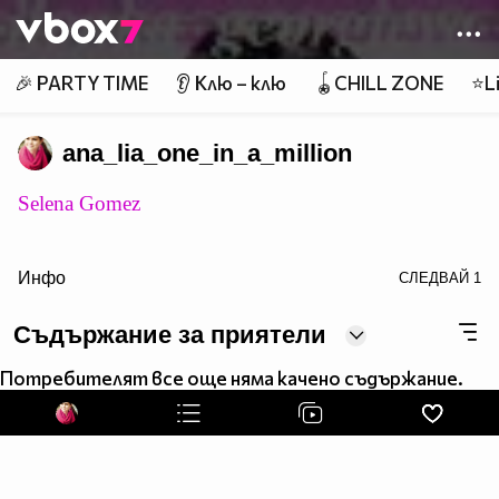
Member of
👾
🎉 PARTY TIME
👂 Клю – клю
🪀CHILL ZONE
⭐Li
ana_lia_one_in_a_million
Selena Gomez
Инфо
СЛЕДВАЙ
1
Съдържание за приятели
Потребителят все още няма качено съдържание.
target="_blank">