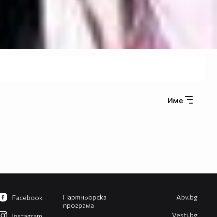
Име
Партньорска
Abv.bg
Facebook
програма
Vesti.bg
Instagram