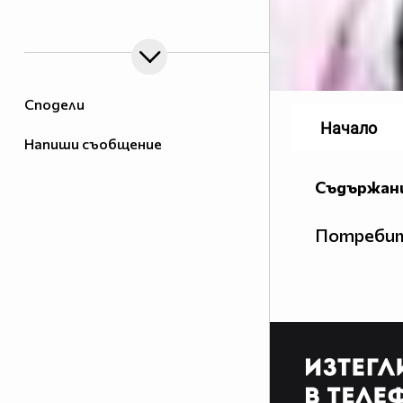
target="_blank">
Сподели
Начало
Напиши съобщение
Съдържани
Потребит