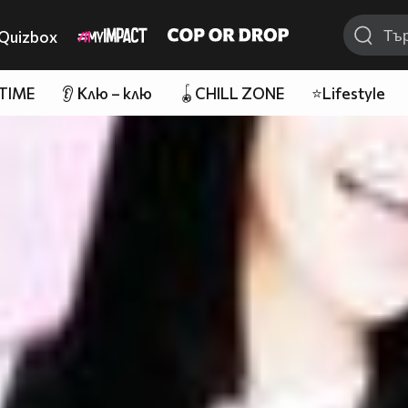
Quizbox
 TIME
👂 Клю – клю
🪀CHILL ZONE
⭐Lifestyle