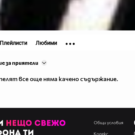
Плейлисти
Любими
е за приятели
елят все още няма качено съдържание.
Общи условия
Кодекс