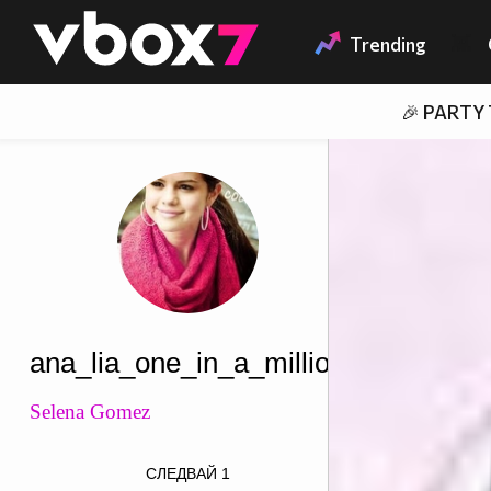
Member of
👾
Trending
🎉 PARTY
ana_lia_one_in_a_million
Selena Gomez
СЛЕДВАЙ
1