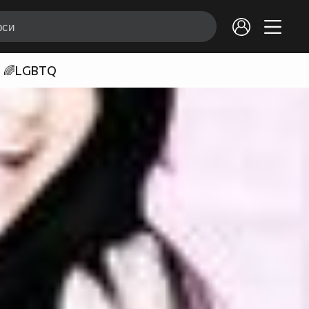
🌈LGBTQ