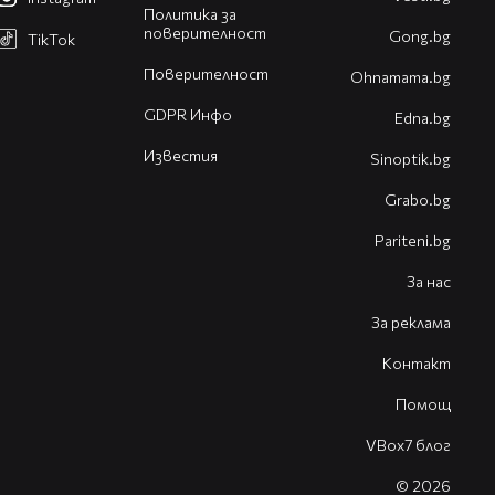
Политика за
поверителност
Gong.bg
TikTok
Поверителност
Оhnamama.bg
GDPR Инфо
Edna.bg
Известия
Sinoptik.bg
Grabo.bg
Pariteni.bg
За нас
За реклама
Контакт
Помощ
VBox7 блог
© 2026