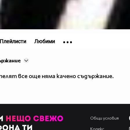
Плейлисти
Любими
ържание
елят все още няма качено съдържание.
Общи условия
Кодекс