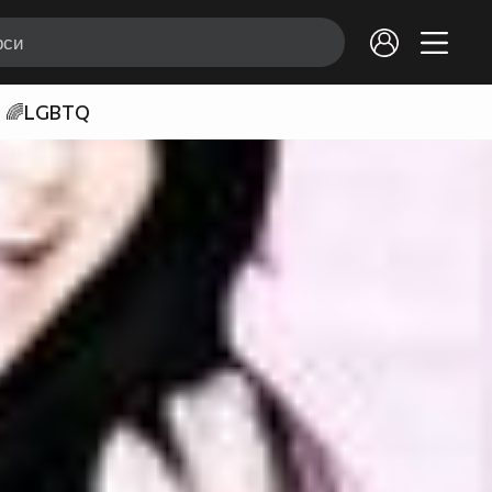
🌈LGBTQ