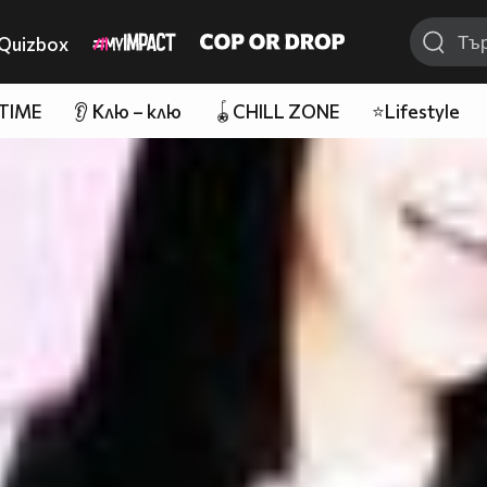
Quizbox
 TIME
👂 Клю – клю
🪀CHILL ZONE
⭐Lifestyle