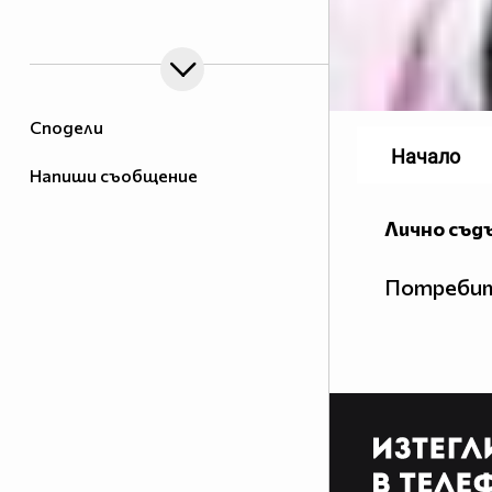
target="_blank">
Сподели
Начало
Напиши съобщение
Лично съд
Потребит