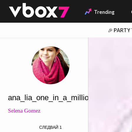
Member of
👾
Trending
🎉 PARTY
ana_lia_one_in_a_million
Selena Gomez
СЛЕДВАЙ
1