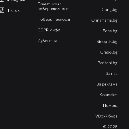
Политика за
поверителност
Gong.bg
TikTok
Поверителност
Оhnamama.bg
GDPR Инфо
Edna.bg
Известия
Sinoptik.bg
Grabo.bg
Pariteni.bg
За нас
За реклама
Контакт
Помощ
VBox7 блог
© 2026