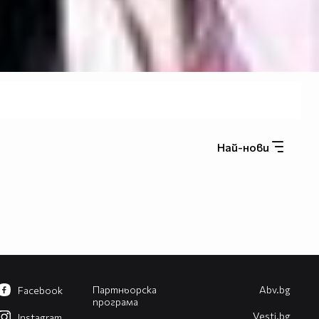
Най-нови
Партньорска
Abv.bg
Facebook
програма
Vesti.bg
Instagram