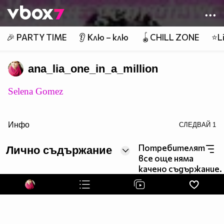
Member of
👾
🎉 PARTY TIME
👂 Клю – клю
🪀CHILL ZONE
⭐Li
ana_lia_one_in_a_million
Selena Gomez
Инфо
СЛЕДВАЙ
1
Потребителят
Лично съдържание
все още няма
качено съдържание.
target="_blank">