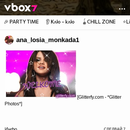
Member of
👾
🎉 PARTY TIME
👂 Клю – клю
🪀CHILL ZONE
⭐Li
ana_losia_monkada1
[Glitterfy.com - *Glitter
Photos*]
/> Нашето знаме: █♫♥♫█
Инфо
СЛЕДВАЙ
7