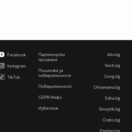
Партньорска
Abv.bg
Facebook
програма
Vesti.bg
Instagram
Политика за
поверителност
Gong.bg
TikTok
Поверителност
Оhnamama.bg
GDPR Инфо
Edna.bg
Известия
Sinoptik.bg
Grabo.bg
Pariteni.bg