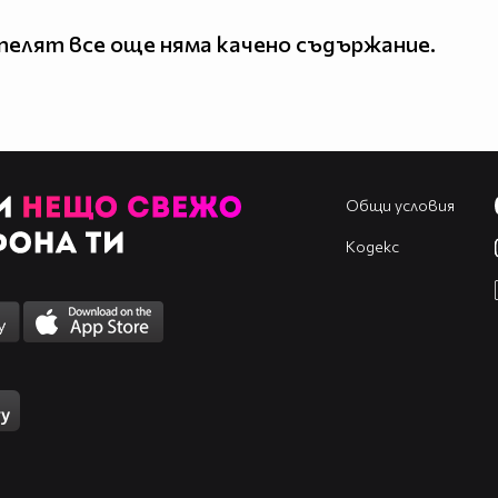
елят все още няма качено съдържание.
Общи условия
Кодекс