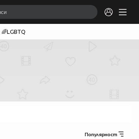
🌈LGBTQ
Популярност