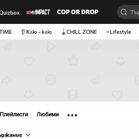
Quizbox
 TIME
👂 Клю – клю
🪀CHILL ZONE
⭐Lifestyle
Плейлисти
Любими
ържание