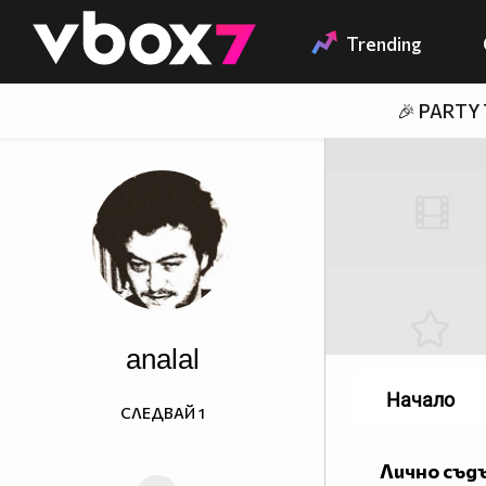
Member of
👾
Trending
🎉 PARTY
analal
Начало
СЛЕДВАЙ
1
Лично съд